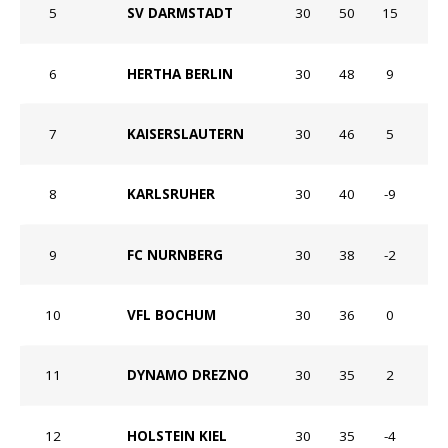
5
SV DARMSTADT
30
50
15
6
HERTHA BERLIN
30
48
9
7
KAISERSLAUTERN
30
46
5
8
KARLSRUHER
30
40
-9
9
FC NURNBERG
30
38
-2
10
VFL BOCHUM
30
36
0
11
DYNAMO DREZNO
30
35
2
12
HOLSTEIN KIEL
30
35
-4