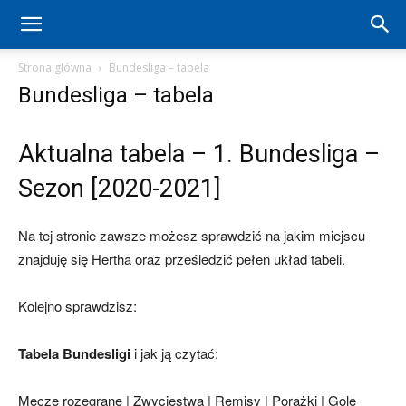
Hertha
Strona główna
Bundesliga – tabela
Bundesliga – tabela
Berlin
Aktualna tabela – 1. Bundesliga –
–
Sezon [2020-2021]
Na tej stronie zawsze możesz sprawdzić na jakim miejscu
aktualności
znajduję się Hertha oraz prześledzić pełen układ tabeli.
Kolejno sprawdzisz:
(transfery,
Tabela Bundesligi
i jak ją czytać:
mecze,
Mecze rozegrane | Zwycięstwa | Remisy | Porażki | Gole