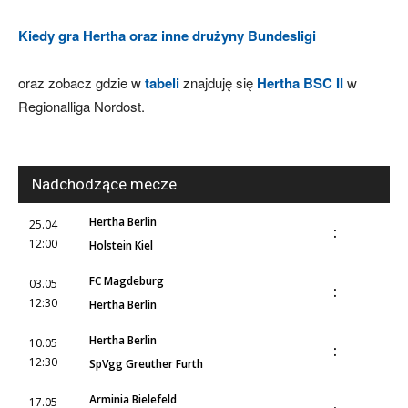
Kiedy gra Hertha oraz inne drużyny Bundesligi
oraz zobacz gdzie w
tabeli
znajduję się
Hertha BSC II
w
Regionalliga Nordost.
Nadchodzące mecze
Hertha Berlin
25.04
:
12:00
Holstein Kiel
FC Magdeburg
03.05
:
12:30
Hertha Berlin
Hertha Berlin
10.05
:
12:30
SpVgg Greuther Furth
Arminia Bielefeld
17.05