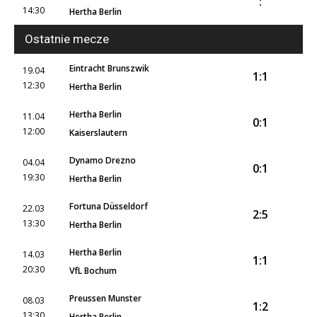
:
14:30
Hertha Berlin
Ostatnie mecze
Eintracht Brunszwik
19.04
1:1
12:30
Hertha Berlin
Hertha Berlin
11.04
0:1
12:00
Kaiserslautern
Dynamo Drezno
04.04
0:1
19:30
Hertha Berlin
Fortuna Düsseldorf
22.03
2:5
13:30
Hertha Berlin
Hertha Berlin
14.03
1:1
20:30
VfL Bochum
Preussen Munster
08.03
1:2
13:30
Hertha Berlin