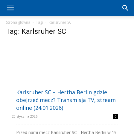
Hertha
Strona główna
Tagi
Karlsruher SC
Tag: Karlsruher SC
Berlin
–
aktualności
Karlsruher SC – Hertha Berlin gdzie
obejrzeć mecz? Transmisja TV, stream
online (24.01.2026)
(transfery,
23 stycznia 2026
0
mecze,
Przed nami mecz Karlsruher SC - Hertha Berlin w 19.