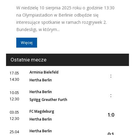
W niedzielę 10 sierpnia 2025 roku o godzinie 13:30
na Olympiastadion w Berlinie odbędzie się
interesujące spotkanie w ramach rozgrywek 2.
Bundesligi, w którym...
Więcej
Ostatnie mecze
Arminia Bielefeld
17.05
:
14:30
Hertha Berlin
Hertha Berlin
10.05
:
12:30
SpVgg Greuther Furth
FC Magdeburg
03.05
1:0
12:30
Hertha Berlin
Hertha Berlin
25.04
0:1