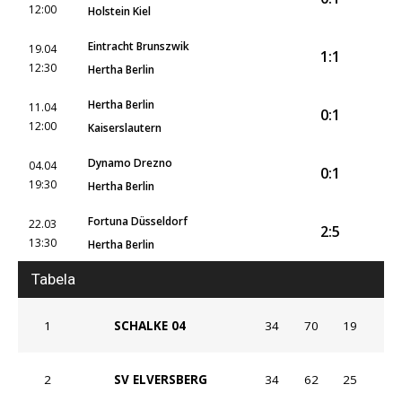
12:00
Holstein Kiel
Eintracht Brunszwik
19.04
1:1
12:30
Hertha Berlin
Hertha Berlin
11.04
0:1
12:00
Kaiserslautern
Dynamo Drezno
04.04
0:1
19:30
Hertha Berlin
Fortuna Düsseldorf
22.03
2:5
13:30
Hertha Berlin
Tabela
1
SCHALKE 04
34
70
19
2
SV ELVERSBERG
34
62
25