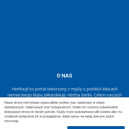
O NAS
Hertha.pl to portal stworzony z myślą o polskich kibicach
niemieckiego klubu piłkarskiego Hertha Berlin. Celem naszych
działań jest popularyzacja klubu w Polsce oraz dostarczanie
Nasza strona internetowa używa plików cookies (tzw. ciasteczka) w celach
najnowszych informacji dotyczących zespołu
Die Alte Dame.
statystycznych, reklamowych oraz funkcjonalnych. Dzięki nim możemy indywidualnie
dostosować stronę do twoich potrzeb. Każdy może zaakceptować pliki cookies albo ma
możliwość wyłączenia ich w przeglądarce, dzięki czemu nie będą zbierane żadne
informacje.
Regulamin
Współpraca
Reklama
Polityka prywatności
Kontakt