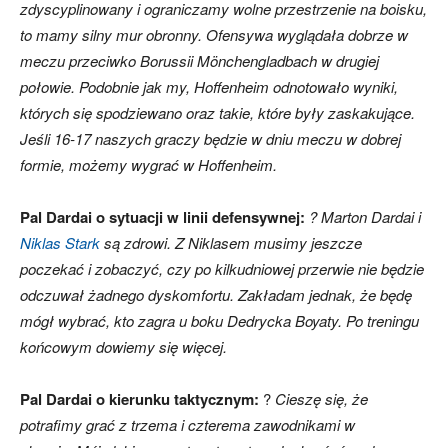
zdyscyplinowany i ograniczamy wolne przestrzenie na boisku,
to mamy silny mur obronny. Ofensywa wyglądała dobrze w
meczu przeciwko Borussii Mönchengladbach w drugiej
skład)
połowie. Podobnie jak my, Hoffenheim odnotowało wyniki,
których się spodziewano oraz takie, które były zaskakujące.
Jeśli 16-17 naszych graczy będzie w dniu meczu w dobrej
formie, możemy wygrać w Hoffenheim.
Pal Dardai o sytuacji w linii defensywnej:
? Marton Dardai i
Niklas Stark
są zdrowi. Z Niklasem musimy jeszcze
poczekać i zobaczyć, czy po kilkudniowej przerwie nie będzie
odczuwał żadnego dyskomfortu. Zakładam jednak, że będę
mógł wybrać, kto zagra u boku Dedrycka Boyaty. Po treningu
końcowym dowiemy się więcej.
Pal Dardai o kierunku taktycznym:
?
Cieszę się, że
potrafimy grać z trzema i czterema zawodnikami w