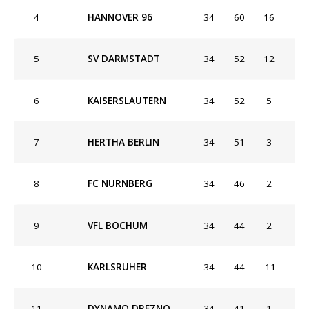
4
HANNOVER 96
34
60
16
5
SV DARMSTADT
34
52
12
6
KAISERSLAUTERN
34
52
5
7
HERTHA BERLIN
34
51
3
8
FC NURNBERG
34
46
2
9
VFL BOCHUM
34
44
2
10
KARLSRUHER
34
44
-11
11
DYNAMO DREZNO
34
41
1