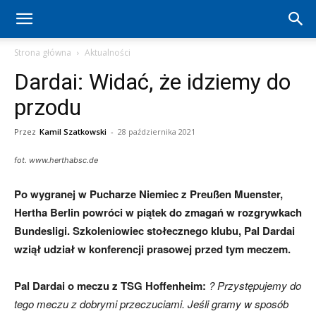
Hertha
Strona główna
Aktualności
Dardai: Widać, że idziemy do
Berlin
przodu
Przez
Kamil Szatkowski
-
28 października 2021
–
fot. www.herthabsc.de
Po wygranej w Pucharze Niemiec z Preußen Muenster,
aktualności
Hertha Berlin powróci w piątek do zmagań w rozgrywkach
Bundesligi. Szkoleniowiec stołecznego klubu, Pal Dardai
wziął udział w konferencji prasowej przed tym meczem.
(transfery,
Pal Dardai o meczu z TSG Hoffenheim:
? Przystępujemy do
tego meczu z dobrymi przeczuciami. Jeśli gramy w sposób
mecze,