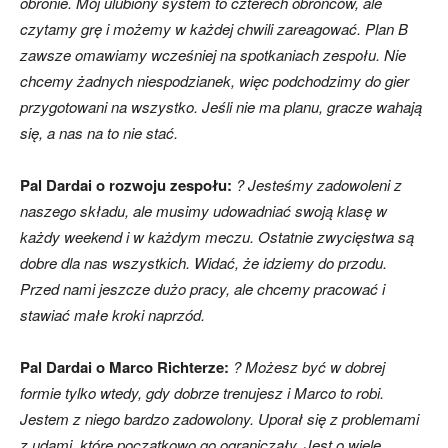
obronie. Mój ulubiony system to czterech obrońców, ale
czytamy grę i możemy w każdej chwili zareagować. Plan B
zawsze omawiamy wcześniej na spotkaniach zespołu. Nie
chcemy żadnych niespodzianek, więc podchodzimy do gier
przygotowani na wszystko. Jeśli nie ma planu, gracze wahają
się, a nas na to nie stać.
Pal Dardai o rozwoju zespołu:
? Jesteśmy zadowoleni z
naszego składu, ale musimy udowadniać swoją klasę w
każdy weekend i w każdym meczu.
Ostatnie zwycięstwa są
dobre dla nas wszystkich. Widać, że idziemy do przodu.
Przed nami jeszcze dużo pracy, ale chcemy pracować i
stawiać małe kroki naprzód.
Pal Dardai o Marco Richterze:
? Możesz być w dobrej
formie tylko wtedy, gdy dobrze trenujesz i Marco to robi.
Jestem z niego bardzo zadowolony. Uporał się z problemami
z udami, które początkowo go ograniczały. Jest o wiele