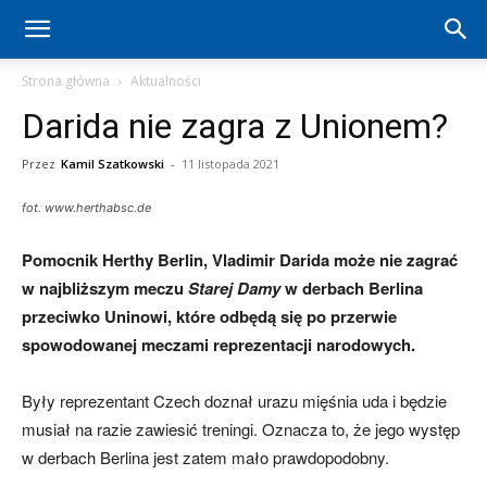
Hertha
Strona główna
Aktualności
Darida nie zagra z Unionem?
Berlin
Przez
Kamil Szatkowski
-
11 listopada 2021
fot. www.herthabsc.de
–
Pomocnik Herthy Berlin, Vladimir Darida może nie zagrać
w najbliższym meczu
Starej Damy
w derbach Berlina
aktualności
przeciwko Uninowi, które odbędą się po przerwie
spowodowanej meczami reprezentacji narodowych.
(transfery,
Były reprezentant Czech doznał urazu mięśnia uda i będzie
musiał na razie zawiesić treningi. Oznacza to, że jego występ
w derbach Berlina jest zatem mało prawdopodobny.
mecze,