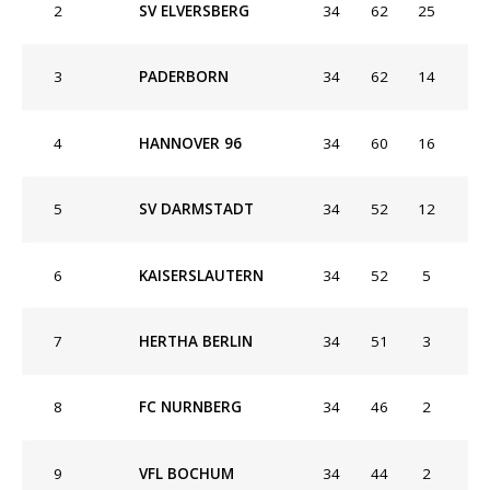
2
SV ELVERSBERG
34
62
25
3
PADERBORN
34
62
14
4
HANNOVER 96
34
60
16
5
SV DARMSTADT
34
52
12
6
KAISERSLAUTERN
34
52
5
7
HERTHA BERLIN
34
51
3
8
FC NURNBERG
34
46
2
9
VFL BOCHUM
34
44
2