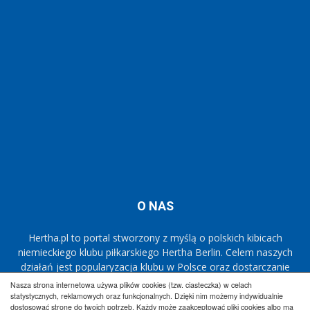
O NAS
Hertha.pl to portal stworzony z myślą o polskich kibicach
niemieckiego klubu piłkarskiego Hertha Berlin. Celem naszych
działań jest popularyzacja klubu w Polsce oraz dostarczanie
najnowszych informacji dotyczących zespołu
Die Alte Dame.
Nasza strona internetowa używa plików cookies (tzw. ciasteczka) w celach
statystycznych, reklamowych oraz funkcjonalnych. Dzięki nim możemy indywidualnie
dostosować stronę do twoich potrzeb. Każdy może zaakceptować pliki cookies albo ma