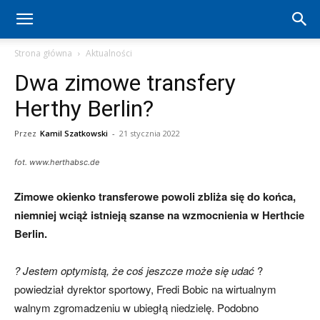
Hertha
Strona główna
Aktualności
Dwa zimowe transfery
Berlin
Herthy Berlin?
Przez
Kamil Szatkowski
-
21 stycznia 2022
–
fot. www.herthabsc.de
Zimowe okienko transferowe powoli zbliża się do końca,
aktualności
niemniej wciąż istnieją szanse na wzmocnienia w Herthcie
Berlin.
(transfery,
? Jestem optymistą, że coś jeszcze może się udać
?
powiedział dyrektor sportowy, Fredi Bobic na wirtualnym
walnym zgromadzeniu w ubiegłą niedzielę. Podobno
mecze,