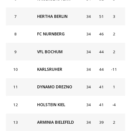
7
HERTHA BERLIN
34
51
3
8
FC NURNBERG
34
46
2
9
VFL BOCHUM
34
44
2
10
KARLSRUHER
34
44
-11
11
DYNAMO DREZNO
34
41
1
12
HOLSTEIN KIEL
34
41
-4
13
ARMINIA BIELEFELD
34
39
2