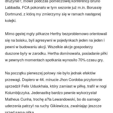
drużynie?, mówił podczas pomeczowej konferencji Bruno
Labbadia. FCA pokonało w tym sezonie już m.in. Borussię
Dortmund, z którą my zmierzymy się w ramach następnej
skład)
kolejki.
Mimo gęstej mgły piłkarze Herthy bezproblemowo orientowali
się na boisku, byli agresywni w pojedynkach jeden na jeden i
pewni w budowaniu akcji. Wszelkie akcje gospodarzy
duszone były w zarodku. Hertha dominowała, posiadanie piłki
w pewnych momentach spotkania wynosiło 70% czasu gry.
Na początku pierwszej połowy nie było jednak efektów
przewagi. Dopiero w 44. minucie Jhon Cordoba przytomnie
uprzedził Felix Uduokhaia, który zamiast w piłkę, trafił w nogi
Kolumbijczyka. Jedenastkę bardzo pewnie wykorzystał
Matheus Cunha, trochę a?la Lewandowski, bo do samego
uderzenia patrzył na ruchy Gikiewicza, zwalniając jeszcze
przed samą piłką.