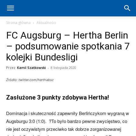
Hertha
Strona główna
Aktualności
FC Augsburg – Hertha Berlin
Berlin
– podsumowanie spotkania 7
kolejki Bundesligi
–
Przez
Kamil Szatkowski
-
8 listopada 2020
Źródło: twitter.com/herthabsc
aktualności
Zasłużone 3 punkty zdobywa Hertha!
(transfery,
Dominacja i skuteczność zapewniły Berlińczykom wygraną w
Augsburgu 3:0 (1:0). ?To było bardzo pewne zwycięstwo, co
nie jest oczywistym przeciwko tak dobrze zorganizowanej
mecze,