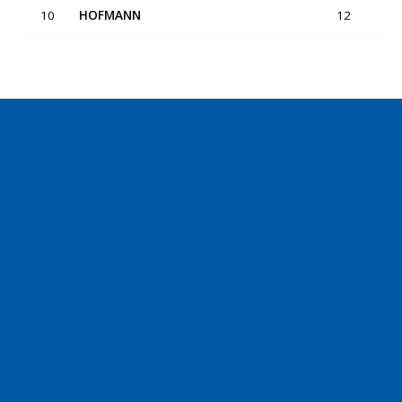
10
HOFMANN
12