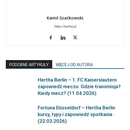
Kamil Szatkowski
https://hertha.pl
PODOBNE ARTYKUŁY
WIĘCEJ OD AUTORA
Hertha Berlin – 1. FC Kaiserslautern
zapowiedź meczu. Gdzie transmisja?
Kiedy mecz? (11.04.2026)
Fortuna Düsseldorf – Hertha Berlin
kursy, typy i zapowiedź spotkania
(22.03.2026)