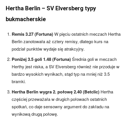
Hertha Berlin – SV Elversberg typy
bukmacherskie
skład)
Remis 3.27 (Fortuna)
W pięciu ostatnich meczach Hertha
Berlin zanotowała aż cztery remisy, dlatego kurs na
podział punktów wydaje się atrakcyjny.
Poniżej 3.5 goli 1.48 (Fortuna)
Średnia goli w meczach
Herthy jest niska, a SV Elversberg również nie przoduje w
bardzo wysokich wynikach, stąd typ na mniej niż 3.5
bramki.
Hertha Berlin wygra 2. połowę 2.40 (Betclic)
Hertha
częściej przeważała w drugich połowach ostatnich
spotkań, co daje sensowny argument do zakładu na
wynikową drugą połowę.