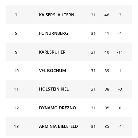
7
KAISERSLAUTERN
31
46
3
8
FC NURNBERG
31
41
-1
9
KARLSRUHER
31
40
-11
10
VFL BOCHUM
31
39
1
11
HOLSTEIN KIEL
31
38
-3
12
DYNAMO DREZNO
31
35
0
13
ARMINIA BIELEFELD
31
35
-1