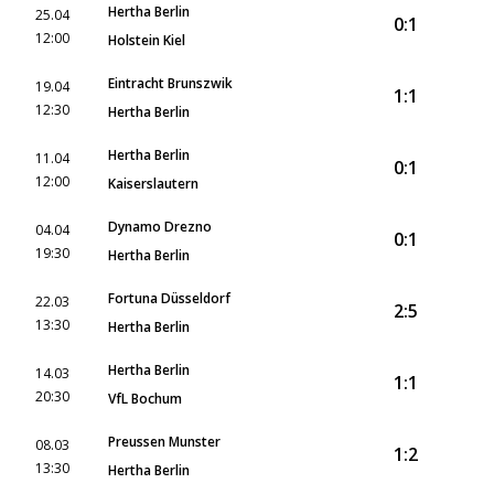
Hertha Berlin
25.04
0:1
12:00
Holstein Kiel
Eintracht Brunszwik
19.04
1:1
12:30
Hertha Berlin
Hertha Berlin
11.04
0:1
12:00
Kaiserslautern
Dynamo Drezno
04.04
0:1
19:30
Hertha Berlin
Fortuna Düsseldorf
22.03
2:5
13:30
Hertha Berlin
Hertha Berlin
14.03
1:1
20:30
VfL Bochum
Preussen Munster
08.03
1:2
13:30
Hertha Berlin