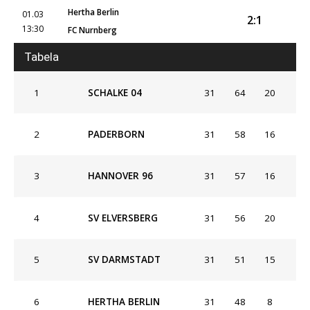
Hertha Berlin
01.03
2:1
13:30
FC Nurnberg
Tabela
1
SCHALKE 04
31
64
20
2
PADERBORN
31
58
16
3
HANNOVER 96
31
57
16
4
SV ELVERSBERG
31
56
20
5
SV DARMSTADT
31
51
15
6
HERTHA BERLIN
31
48
8