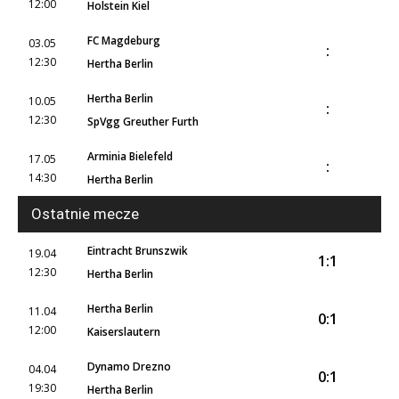
12:00
Holstein Kiel
FC Magdeburg
03.05
:
12:30
Hertha Berlin
Hertha Berlin
10.05
:
12:30
SpVgg Greuther Furth
Arminia Bielefeld
17.05
:
14:30
Hertha Berlin
Ostatnie mecze
Eintracht Brunszwik
19.04
1:1
12:30
Hertha Berlin
Hertha Berlin
11.04
0:1
12:00
Kaiserslautern
Dynamo Drezno
04.04
0:1
19:30
Hertha Berlin