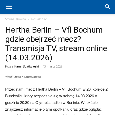
Hertha
Strona główna
Aktualności
Hertha Berlin – Vfl Bochum
Berlin
gdzie obejrzeć mecz?
Transmisja TV, stream online
–
(14.03.2026)
Przez
Kamil Szatkowski
-
13 marca 2026
aktualności
Vitalii Vitleo / Shutterstock
Przed nami mecz Hertha Berlin – Vfl Bochum w 26. kolejce 2.
(transfery,
Bundesligi, który rozpocznie się w sobotę 14.03.2026 o
godzinie 20:30 na Olympiastadion w Berlinie. W tekście
znajdziesz informacje o tym spotkaniu oraz gdzie oglądać
mecze,