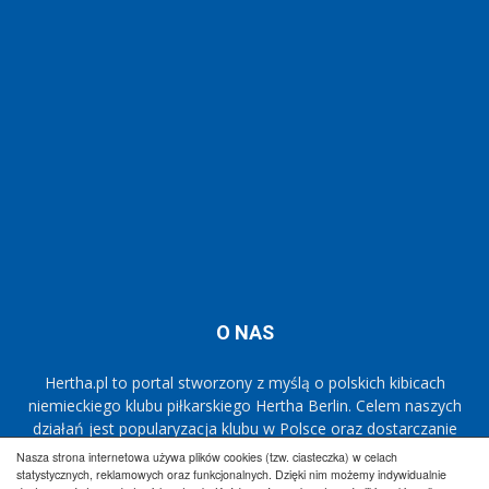
O NAS
Hertha.pl to portal stworzony z myślą o polskich kibicach
niemieckiego klubu piłkarskiego Hertha Berlin. Celem naszych
działań jest popularyzacja klubu w Polsce oraz dostarczanie
najnowszych informacji dotyczących zespołu
Die Alte Dame.
Nasza strona internetowa używa plików cookies (tzw. ciasteczka) w celach
statystycznych, reklamowych oraz funkcjonalnych. Dzięki nim możemy indywidualnie