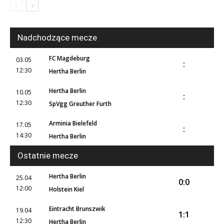
Nadchodzące mecze
FC Magdeburg
03.05
:
12:30
Hertha Berlin
Hertha Berlin
10.05
:
12:30
SpVgg Greuther Furth
Arminia Bielefeld
17.05
:
14:30
Hertha Berlin
Ostatnie mecze
Hertha Berlin
25.04
0:0
12:00
Holstein Kiel
Eintracht Brunszwik
19.04
1:1
12:30
Hertha Berlin