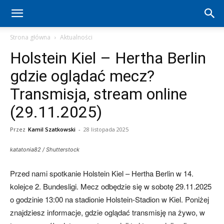
Hertha
Strona główna
Aktualności
Holstein Kiel – Hertha Berlin
Berlin
gdzie oglądać mecz?
Transmisja, stream online
–
(29.11.2025)
Przez
Kamil Szatkowski
-
28 listopada 2025
aktualności
katatonia82 / Shutterstock
Przed nami spotkanie Holstein Kiel – Hertha Berlin w 14.
(transfery,
kolejce 2. Bundesligi. Mecz odbędzie się w sobotę 29.11.2025
o godzinie 13:00 na stadionie Holstein-Stadion w Kiel. Poniżej
znajdziesz informacje, gdzie oglądać transmisję na żywo, w
mecze,