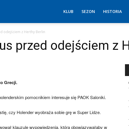
KLUB
SEZON
HISTORIA
ed odejściem z Herthy Berlin
us przed odejściem z H
o Grecji.
holenderskim pomocnikiem interesuje się PAOK Saloniki.
stię, czy Holender wyobraża sobie grę w Super Lidze.
ywował klauzulę wypowiedzenia, która obowiązywałaby w