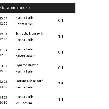
Ostatnie mecze
Hertha Berlin
25.04
0:1
12:00
Holstein Kiel
Eintracht Brunszwik
19.04
1:1
12:30
Hertha Berlin
Hertha Berlin
11.04
0:1
12:00
Kaiserslautern
Dynamo Drezno
04.04
0:1
19:30
Hertha Berlin
Fortuna Düsseldorf
22.03
2:5
13:30
Hertha Berlin
Hertha Berlin
14.03
1:1
20:30
VfL Bochum