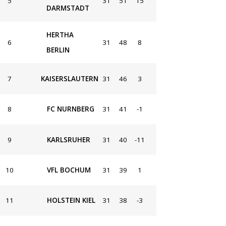
5
31
51
15
DARMSTADT
HERTHA
6
31
48
8
BERLIN
7
KAISERSLAUTERN
31
46
3
8
FC NURNBERG
31
41
-1
9
KARLSRUHER
31
40
-11
10
VFL BOCHUM
31
39
1
11
HOLSTEIN KIEL
31
38
-3