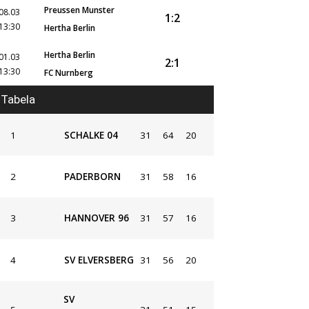
Preussen Munster
08.03
1:2
13:30
Hertha Berlin
Hertha Berlin
01.03
2:1
13:30
FC Nurnberg
Tabela
1
SCHALKE 04
31
64
20
2
PADERBORN
31
58
16
3
HANNOVER 96
31
57
16
4
SV ELVERSBERG
31
56
20
SV