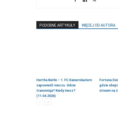
PODOBNE ARTYKUŁY
WIĘCEJ OD AUTORA
Hertha Berlin – 1. FC Kaiserslautern
Fortuna Düs
zapowiedź meczu. Gdzie
gdzie obejr
transmisja? Kiedy mecz?
stream na ż
(11.04.2026)