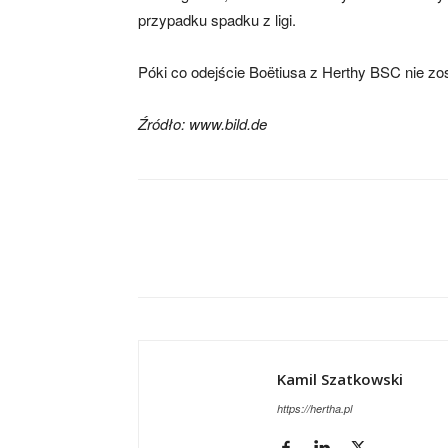
przypadku spadku z ligi.
skład)
Póki co odejście Boëtiusa z Herthy BSC nie zost
Źródło: www.bild.de
Kamil Szatkowski
https://hertha.pl