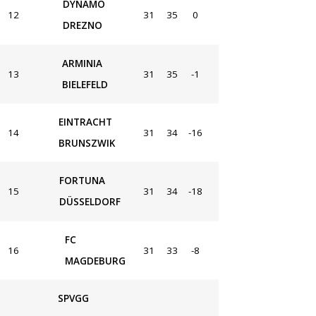
DYNAMO
12
31
35
0
DREZNO
ARMINIA
13
31
35
-1
BIELEFELD
EINTRACHT
14
31
34
-16
BRUNSZWIK
FORTUNA
15
31
34
-18
DÜSSELDORF
FC
16
31
33
-8
MAGDEBURG
SPVGG