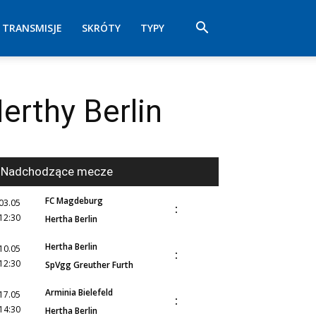
TRANSMISJE
SKRÓTY
TYPY
erthy Berlin
Nadchodzące mecze
FC Magdeburg
03.05
:
12:30
Hertha Berlin
Hertha Berlin
10.05
:
12:30
SpVgg Greuther Furth
Arminia Bielefeld
17.05
:
14:30
Hertha Berlin