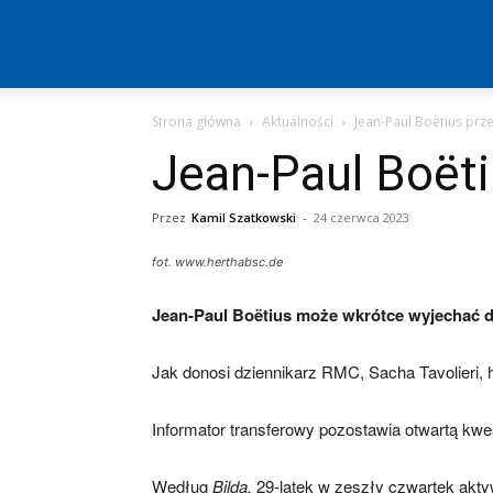
Hertha
Strona główna
Aktualności
Jean-Paul Boëtius prz
Berlin
Jean-Paul Boëti
–
Przez
Kamil Szatkowski
-
24 czerwca 2023
fot. www.herthabsc.de
aktualności
Jean-Paul Boëtius może wkrótce wyjechać d
Jak donosi dziennikarz RMC, Sacha Tavolieri, 
(transfery,
Informator transferowy pozostawia otwartą kwe
mecze,
Według
Bilda,
29-latek w zeszły czwartek akt