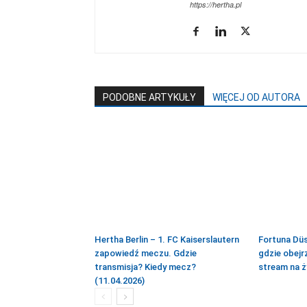
https://hertha.pl
PODOBNE ARTYKUŁY
WIĘCEJ OD AUTORA
Hertha Berlin – 1. FC Kaiserslautern
Fortuna Düs
zapowiedź meczu. Gdzie
gdzie obejr
transmisja? Kiedy mecz?
stream na ż
(11.04.2026)