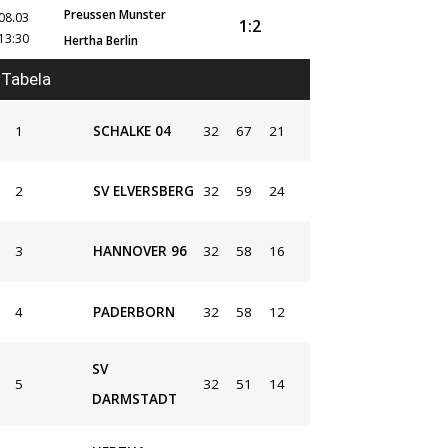
Preussen Munster
08.03
1:2
13:30
Hertha Berlin
Tabela
1
SCHALKE 04
32
67
21
2
SV ELVERSBERG
32
59
24
3
HANNOVER 96
32
58
16
4
PADERBORN
32
58
12
SV
5
32
51
14
DARMSTADT