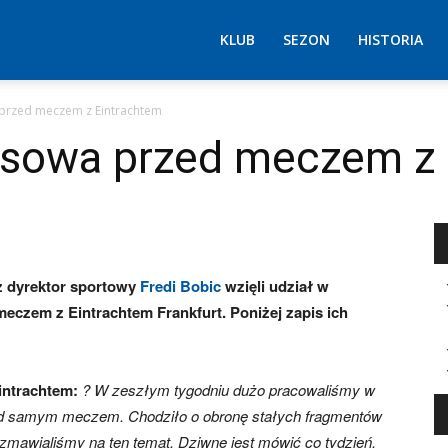
KLUB
SEZON
HISTORIA
przed meczem z Eintrachtem
asowa przed meczem z 
 dyrektor sportowy
Fredi Bobic
wzięli udział w
eczem z Eintrachtem Frankfurt. Poniżej zapis ich
intrachtem:
? W zeszłym tygodniu dużo pracowaliśmy w
ad samym meczem. Chodziło o obronę stałych fragmentów
ozmawialiśmy na ten temat. Dziwne jest mówić co tydzień,