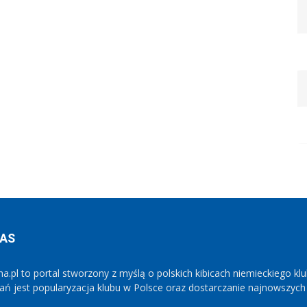
NAS
ha.pl to portal stworzony z myślą o polskich kibicach niemieckiego kl
łań jest popularyzacja klubu w Polsce oraz dostarczanie najnowszyc