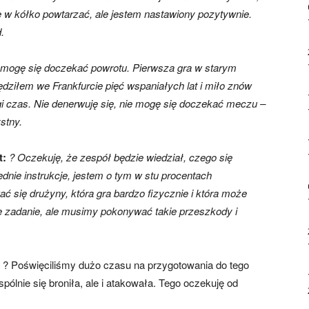
ię w kółko powtarzać, ale jestem nastawiony pozytywnie.
.
 mogę się doczekać powrotu. Pierwsza gra w starym
ziłem we Frankfurcie pięć wspaniałych lat i miło znów
gi czas. Nie denerwuję się, nie mogę się doczekać meczu –
stny.
t:
? Oczekuję, że zespół będzie wiedział, czego się
nie instrukcje, jestem o tym w stu procentach
się drużyny, która gra bardzo fizycznie i która może
e zadanie, ale musimy pokonywać takie przeszkody i
:
? Poświęciliśmy dużo czasu na przygotowania do tego
ólnie się broniła, ale i atakowała. Tego oczekuję od