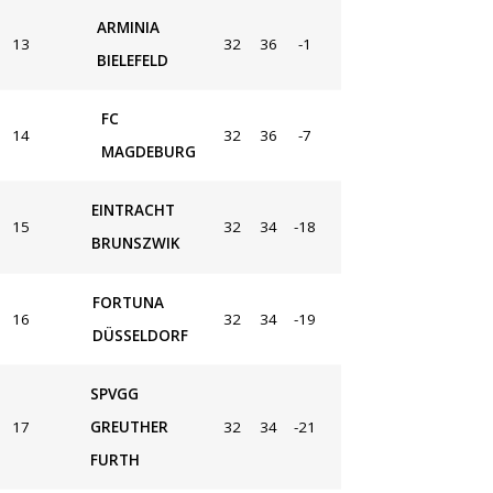
ARMINIA
13
32
36
-1
BIELEFELD
FC
14
32
36
-7
MAGDEBURG
EINTRACHT
15
32
34
-18
BRUNSZWIK
FORTUNA
16
32
34
-19
DÜSSELDORF
SPVGG
17
GREUTHER
32
34
-21
FURTH