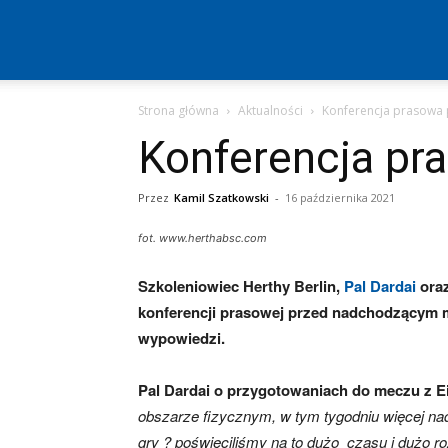
Hertha
Strona główna
Aktualności
Konferencja prasowa 
Berlin
Konferencja pr
–
Przez
Kamil Szatkowski
-
16 października 2021
fot. www.herthabsc.com
aktualności
Szkoleniowiec Herthy Berlin,
Pal Dardai
oraz
konferencji prasowej przed nadchodzącym m
wypowiedzi.
(transfery,
Pal Dardai o przygotowaniach do meczu z E
obszarze fizycznym, w tym tygodniu więcej n
mecze,
gry ? poświęciliśmy na to dużo czasu i dużo r