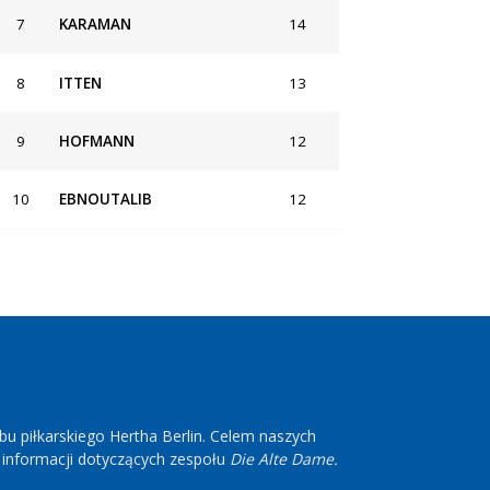
7
KARAMAN
14
8
ITTEN
13
9
HOFMANN
12
10
EBNOUTALIB
12
ubu piłkarskiego Hertha Berlin. Celem naszych
h informacji dotyczących zespołu
Die Alte Dame.