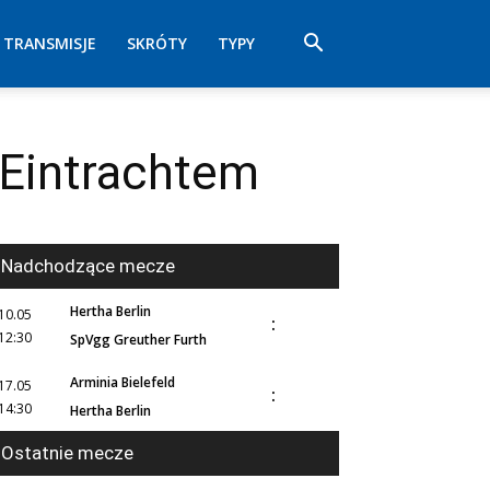
TRANSMISJE
SKRÓTY
TYPY
Eintrachtem
Nadchodzące mecze
Hertha Berlin
10.05
:
12:30
SpVgg Greuther Furth
Arminia Bielefeld
17.05
:
14:30
Hertha Berlin
Ostatnie mecze