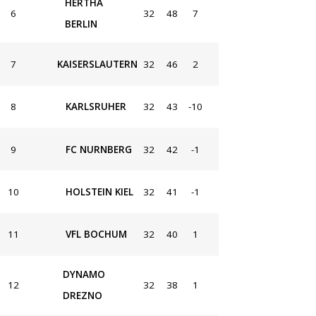
HERTHA
6
32
48
7
BERLIN
7
KAISERSLAUTERN
32
46
2
8
KARLSRUHER
32
43
-10
9
FC NURNBERG
32
42
-1
10
HOLSTEIN KIEL
32
41
-1
11
VFL BOCHUM
32
40
1
DYNAMO
12
32
38
1
DREZNO