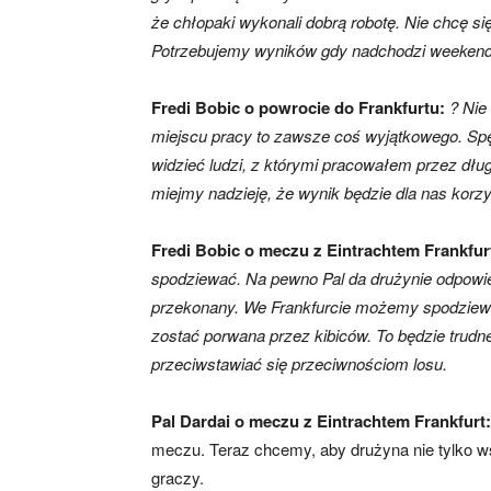
że chłopaki wykonali dobrą robotę. Nie chcę s
Potrzebujemy wyników gdy nadchodzi weekend
skład)
Fredi Bobic o powrocie do Frankfurtu:
? Nie
miejscu pracy to zawsze coś wyjątkowego. Spęd
widzieć ludzi, z którymi pracowałem przez dłu
miejmy nadzieję, że wynik będzie dla nas korzy
Fredi Bobic o meczu z Eintrachtem Frankfur
spodziewać. Na pewno Pal da drużynie odpowied
przekonany. We Frankfurcie możemy spodziewać 
zostać porwana przez kibiców. To będzie trudn
przeciwstawiać się przeciwnościom losu.
Pal Dardai
o meczu z Eintrachtem Frankfurt
meczu. Teraz chcemy, aby drużyna nie tylko wsp
graczy.