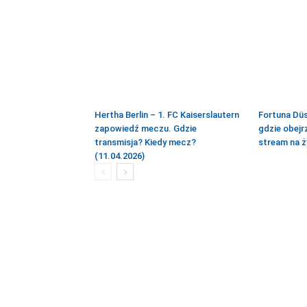
Hertha Berlin – 1. FC Kaiserslautern
Fortuna Düs
zapowiedź meczu. Gdzie
gdzie obejr
transmisja? Kiedy mecz?
stream na ż
(11.04.2026)