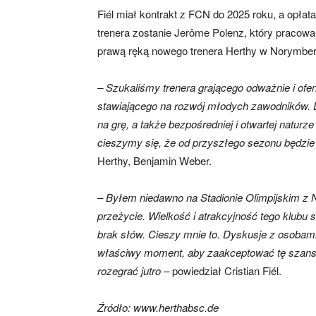
Fiél miał kontrakt z FCN do 2025 roku, a opła
trenera zostanie Jerôme Polenz, który pracował
skład)
prawą ręką nowego trenera Herthy w Norymbe
– Szukaliśmy trenera grającego odważnie i ofe
stawiającego na rozwój młodych zawodników.
na grę, a także bezpośredniej i otwartej naturz
cieszymy się, że od przyszłego sezonu będz
Herthy, Benjamin Weber.
– Byłem niedawno na Stadionie Olimpijskim z 
przeżycie. Wielkość i atrakcyjność tego klubu
brak słów. Cieszy mnie to. Dyskusje z osobami
właściwy moment, aby zaakceptować tę szansę
rozegrać jutro –
powiedział Cristian Fiél.
Źródło: www.herthabsc.de