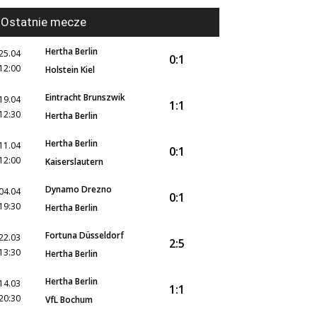
Ostatnie mecze
Hertha Berlin
25.04
0:1
12:00
Holstein Kiel
Eintracht Brunszwik
19.04
1:1
12:30
Hertha Berlin
Hertha Berlin
11.04
0:1
12:00
Kaiserslautern
Dynamo Drezno
04.04
0:1
19:30
Hertha Berlin
Fortuna Düsseldorf
22.03
2:5
13:30
Hertha Berlin
Hertha Berlin
14.03
1:1
20:30
VfL Bochum