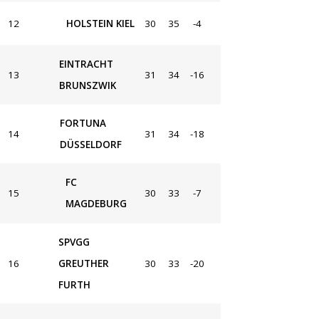
12
HOLSTEIN KIEL
30
35
-4
EINTRACHT
13
31
34
-16
BRUNSZWIK
FORTUNA
14
31
34
-18
DÜSSELDORF
FC
15
30
33
-7
MAGDEBURG
SPVGG
16
GREUTHER
30
33
-20
FURTH