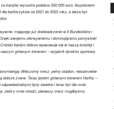
ta za transfer wynosiła podobno 500 000 euro. Asystentem
 dla berlińczyków od 2021 do 2023 roku, a także był
rdze.
nsywnie, mającego już doświadczenie w II Bundeslidze i
 Dzięki swojemu ofensywnemu i dominującemu pomysłowi
e Cristian bardzo dobrze wpasowuje się w naszą ścieżkę i
ie naszym głównym trenerem –
wyjaśnił dyrektor sportowy
Norymbergą: Wieczorny mecz, pełny stadion, niesamowite
 są dobrze znane. Teraz jestem głównym trenerem Herthy –
 odpowiedzialnymi były świetne i teraz był dla mnie
. Jeśli o mnie chodzi, pierwszy mecz moglibyśmy