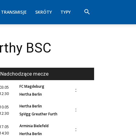
TRANSMISJE
SKRÓTY
TYPY
erthy BSC
Nadchodzące mecze
FC Magdeburg
03.05
:
12:30
Hertha Berlin
Hertha Berlin
10.05
:
12:30
SpVgg Greuther Furth
Arminia Bielefeld
17.05
:
14:30
Hertha Berlin