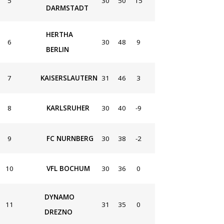
5
30
50
15
DARMSTADT
HERTHA
6
30
48
9
BERLIN
7
KAISERSLAUTERN
31
46
3
8
KARLSRUHER
30
40
-9
9
FC NURNBERG
30
38
-2
10
VFL BOCHUM
30
36
0
DYNAMO
11
31
35
0
DREZNO