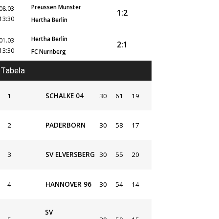
Preussen Munster
08.03
1:2
13:30
Hertha Berlin
Hertha Berlin
01.03
2:1
13:30
FC Nurnberg
Tabela
1
SCHALKE 04
30
61
19
2
PADERBORN
30
58
17
3
SV ELVERSBERG
30
55
20
4
HANNOVER 96
30
54
14
SV