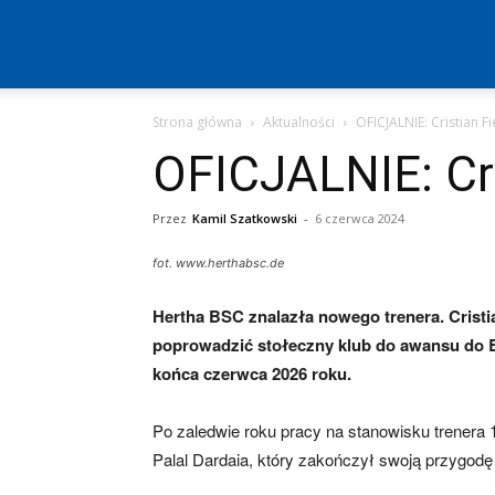
Hertha
Strona główna
Aktualności
OFICJALNIE: Cristian F
Berlin
OFICJALNIE: Cri
–
Przez
Kamil Szatkowski
-
6 czerwca 2024
fot. www.herthabsc.de
aktualności
Hertha BSC znalazła nowego trenera. Cristia
poprowadzić stołeczny klub do awansu do
końca czerwca 2026 roku.
(transfery,
Po zaledwie roku pracy na stanowisku trenera 1.
Palal Dardaia, który zakończył swoją przygodę
mecze,