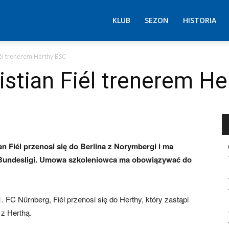
KLUB
SEZON
HISTORIA
iél trenerem Herthy BSC
stian Fiél trenerem H
n Fiél przenosi się do Berlina z Norymbergi i ma
 Bundesligi. Umowa szkoleniowca ma obowiązywać do
 FC Nürnberg, Fiél przenosi się do Herthy, który zastąpi
 z Herthą.