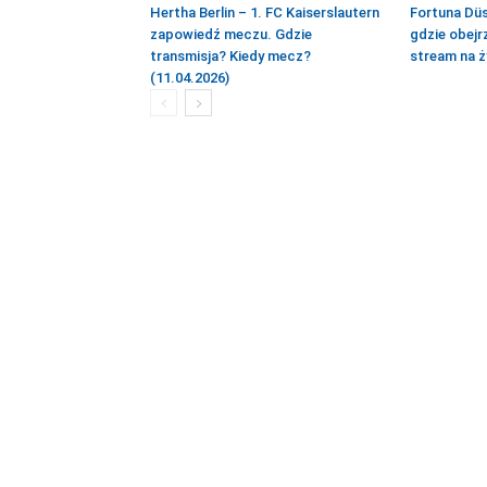
Hertha Berlin – 1. FC Kaiserslautern
Fortuna Düs
zapowiedź meczu. Gdzie
gdzie obejr
transmisja? Kiedy mecz?
stream na ż
(11.04.2026)