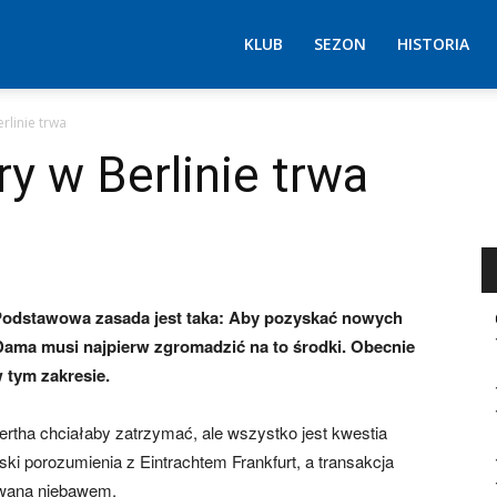
KLUB
SEZON
HISTORIA
rlinie trwa
y w Berlinie trwa
 Podstawowa zasada jest taka: Aby pozyskać nowych
ama musi najpierw zgromadzić na to środki. Obecnie
 tym zakresie.
rtha chciałaby zatrzymać, ale wszystko jest kwestia
liski porozumienia z Eintrachtem Frankfurt, a transakcja
zowana niebawem.