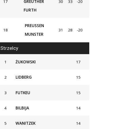
17
GREUTHER
30
33
-20
FURTH
PREUSSEN
18
31
28
-20
MUNSTER
Strzelcy
1
ŻUKOWSKI
17
2
LIDBERG
15
3
FUTKEU
15
4
BILBIJA
14
5
WANITZEK
14