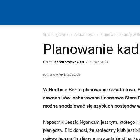
Hertha
Strona główna
Aktualności
Planowanie kadry w Be
Berlin
Planowanie kadr
–
Przez
Kamil Szatkowski
-
7 lipca 2023
fot. www.herthabsc.de
aktualności
W Herthcie Berlin planowanie składu trwa.
zawodników, schorowana finansowo Stara D
można spodziewać się szybkich postępów w
(transfery,
Napastnik Jessic Ngankam jest tym, którego He
pieniędzy. Bild donosi, że stołeczny klub jest b
mecze,
opiewająca na 4 miliony euro zostanie sfinali