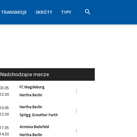
TRANSMISJE
SKRÓTY
TYPY
Nadchodzące mecze
FC Magdeburg
03.05
:
12:30
Hertha Berlin
Hertha Berlin
10.05
:
12:30
SpVgg Greuther Furth
Arminia Bielefeld
17.05
:
14:30
Hertha Berlin