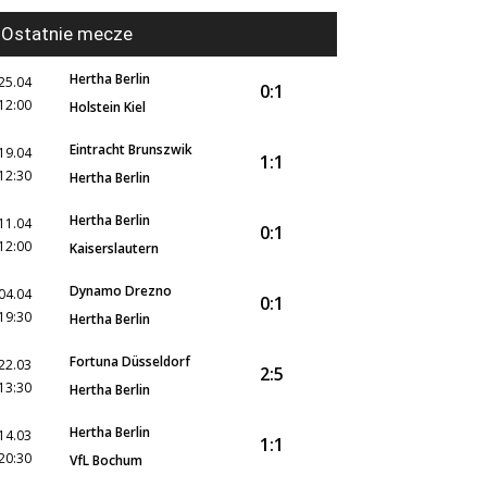
Ostatnie mecze
Hertha Berlin
25.04
0:1
12:00
Holstein Kiel
Eintracht Brunszwik
19.04
1:1
12:30
Hertha Berlin
Hertha Berlin
11.04
0:1
12:00
Kaiserslautern
Dynamo Drezno
04.04
0:1
19:30
Hertha Berlin
Fortuna Düsseldorf
22.03
2:5
13:30
Hertha Berlin
Hertha Berlin
14.03
1:1
20:30
VfL Bochum