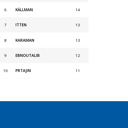
6
KÄLLMAN
14
7
ITTEN
13
8
KARAMAN
13
9
EBNOUTALIB
12
10
PRTAJIN
11