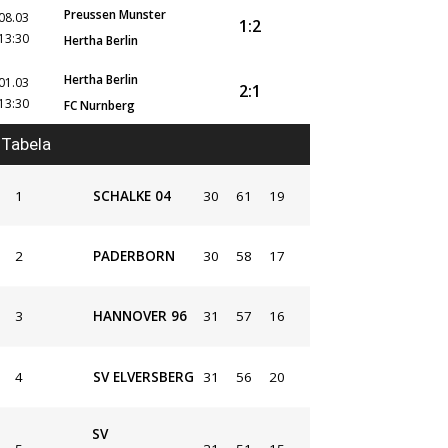
Preussen Munster
08.03
1:2
13:30
Hertha Berlin
Hertha Berlin
01.03
2:1
13:30
FC Nurnberg
Tabela
1
SCHALKE 04
30
61
19
2
PADERBORN
30
58
17
3
HANNOVER 96
31
57
16
4
SV ELVERSBERG
31
56
20
SV