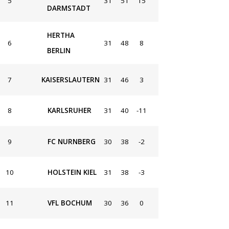
5
31
51
15
DARMSTADT
HERTHA
6
31
48
8
BERLIN
7
KAISERSLAUTERN
31
46
3
8
KARLSRUHER
31
40
-11
9
FC NURNBERG
30
38
-2
10
HOLSTEIN KIEL
31
38
-3
11
VFL BOCHUM
30
36
0