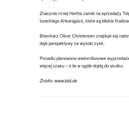
Znacznie mniej Hertha zarobi na sprzedaży Tol
skład)
tureckiego Ankaragücü, które są bliskie finalizac
Bramkarz Oliver Christensen znajduje się natom
daje perspektywy na wysoki zysk.
Ponadto planowane wielomilionowe wyprzedaże
więcej czasu – o ile w ogóle dojdą do skutku.
Źródło: www.bild.de