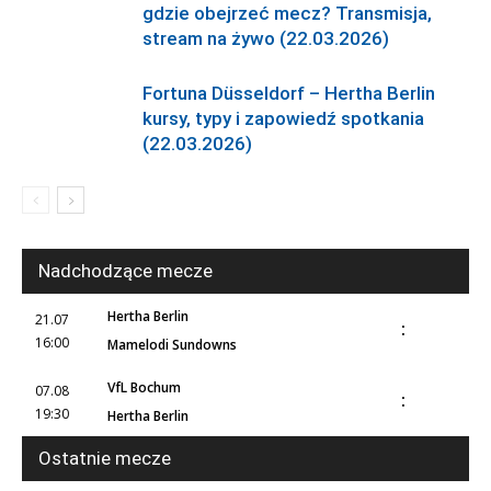
gdzie obejrzeć mecz? Transmisja,
stream na żywo (22.03.2026)
Fortuna Düsseldorf – Hertha Berlin
kursy, typy i zapowiedź spotkania
(22.03.2026)
Nadchodzące mecze
Hertha Berlin
21.07
:
16:00
Mamelodi Sundowns
VfL Bochum
07.08
:
19:30
Hertha Berlin
Ostatnie mecze