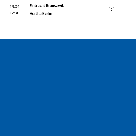
Eintracht Brunszwik
19.04
1:1
12:30
Hertha Berlin