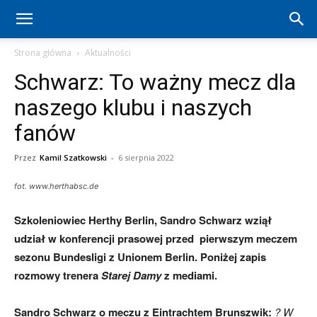
Hertha
Strona główna
Aktualności
Schwarz: To ważny mecz dla
Berlin
naszego klubu i naszych
fanów
–
Przez
Kamil Szatkowski
-
6 sierpnia 2022
fot. www.herthabsc.de
aktualności
Szkoleniowiec Herthy Berlin, Sandro Schwarz wziął
udział w konferencji prasowej przed pierwszym meczem
(transfery,
sezonu Bundesligi z Unionem Berlin. Poniżej zapis
rozmowy trenera
Starej Damy
z mediami.
mecze,
Sandro Schwarz o meczu z Eintrachtem Brunszwik:
? W