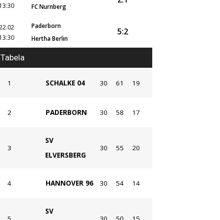
13:30
FC Nurnberg
Paderborn
22.02
5:2
13:30
Hertha Berlin
Tabela
1
SCHALKE 04
30
61
19
2
PADERBORN
30
58
17
SV
3
30
55
20
ELVERSBERG
4
HANNOVER 96
30
54
14
SV
5
30
50
15