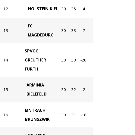
12
HOLSTEIN KIEL
30
35
-4
FC
13
30
33
-7
MAGDEBURG
SPVGG
14
GREUTHER
30
33
-20
FURTH
ARMINIA
15
30
32
-2
BIELEFELD
EINTRACHT
16
30
31
-18
BRUNSZWIK