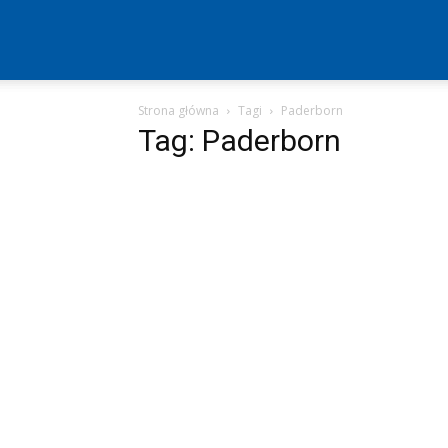
Hertha
Strona główna
Tagi
Paderborn
Berlin
Tag: Paderborn
–
aktualności
(transfery,
mecze,