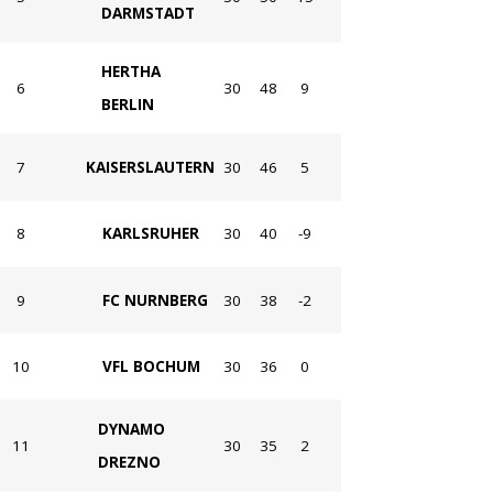
DARMSTADT
HERTHA
6
30
48
9
BERLIN
7
KAISERSLAUTERN
30
46
5
8
KARLSRUHER
30
40
-9
9
FC NURNBERG
30
38
-2
10
VFL BOCHUM
30
36
0
DYNAMO
11
30
35
2
DREZNO