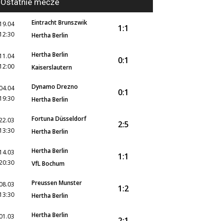
Ostatnie mecze
Eintracht Brunszwik
19.04
1:1
12:30
Hertha Berlin
Hertha Berlin
11.04
0:1
12:00
Kaiserslautern
Dynamo Drezno
04.04
0:1
19:30
Hertha Berlin
Fortuna Düsseldorf
22.03
2:5
13:30
Hertha Berlin
Hertha Berlin
14.03
1:1
20:30
VfL Bochum
Preussen Munster
08.03
1:2
13:30
Hertha Berlin
Hertha Berlin
01.03
2:1