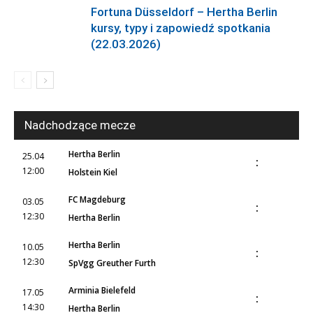
Fortuna Düsseldorf – Hertha Berlin
kursy, typy i zapowiedź spotkania
(22.03.2026)
Nadchodzące mecze
Hertha Berlin
25.04
:
12:00
Holstein Kiel
FC Magdeburg
03.05
:
12:30
Hertha Berlin
Hertha Berlin
10.05
:
12:30
SpVgg Greuther Furth
Arminia Bielefeld
17.05
:
14:30
Hertha Berlin