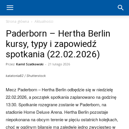
Hertha
Strona główna
Aktualności
Paderborn – Hertha Berlin
Berlin
kursy, typy i zapowiedź
spotkania (22.02.2026)
–
Przez
Kamil Szatkowski
-
21 lutego 2026
katatonia82 / Shutterstock
aktualności
Mecz Paderborn – Hertha Berlin odbędzie się w niedzielę
22.02.2026, a początek spotkania zaplanowano na godzinę
(transfery,
13:30. Spotkanie rozegrane zostanie w Paderborn, na
stadionie Home Deluxe Arena. Hertha Berlin pozostaje
niepokonana na obcym terenie w pięciu ostatnich kolejkach,
mecze,
choć w ogólnym bilansie ma zaledwie jedno zwycięstwo w