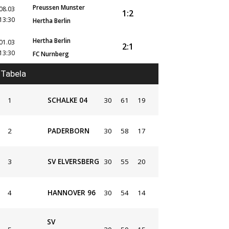
Preussen Munster
08.03
1:2
13:30
Hertha Berlin
Hertha Berlin
01.03
2:1
13:30
FC Nurnberg
Tabela
1
SCHALKE 04
30
61
19
2
PADERBORN
30
58
17
3
SV ELVERSBERG
30
55
20
4
HANNOVER 96
30
54
14
SV