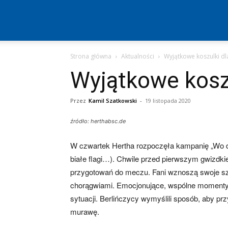
Hertha
Strona główna
Aktualności
Wyjątkowe koszulki dl
Berlin
Wyjątkowe koszu
–
Przez
Kamil Szatkowski
-
19 listopada 2020
źródło: herthabsc.de
aktualności
W czwartek Hertha rozpoczęła kampanię „Wo d
białe flagi…). Chwile przed pierwszym gwizdk
przygotowań do meczu. Fani wznoszą swoje sza
(transfery,
chorągwiami. Emocjonujące, wspólne momenty,
sytuacji. Berlińczycy wymyślili sposób, aby p
murawę.
mecze,