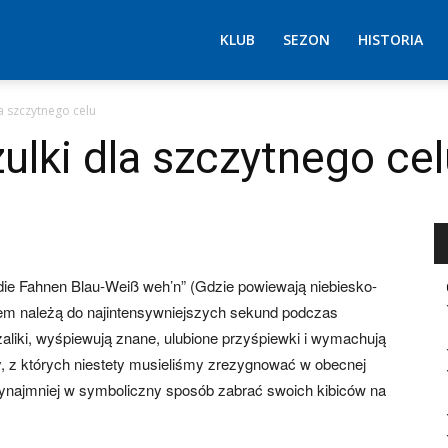
KLUB
SEZON
HISTORIA
a szczytnego celu
lki dla szczytnego cel
ie Fahnen Blau-Weiß weh’n” (Gdzie powiewają niebiesko-
iem należą do najintensywniejszych sekund podczas
liki, wyśpiewują znane, ulubione przyśpiewki i wymachują
 z których niestety musieliśmy zrezygnować w obecnej
rzynajmniej w symboliczny sposób zabrać swoich kibiców na