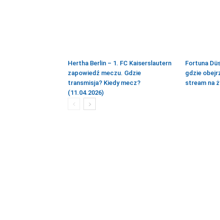
Hertha Berlin – 1. FC Kaiserslautern
Fortuna Düs
zapowiedź meczu. Gdzie
gdzie obejr
transmisja? Kiedy mecz?
stream na ż
(11.04.2026)