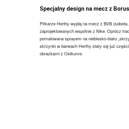
Specjalny design na mecz z Boru
skład)
Piłkarze Herthy wyjdą na mecz z BVB (sobota,
zaprojektowanych wspólnie z Nike. Oprócz tradyc
pomalowana sprayem na niebiesko-biało „skrzynk
skrzynki w barwach Herthy stały się już częśc
obrazkami z Ostkurve.