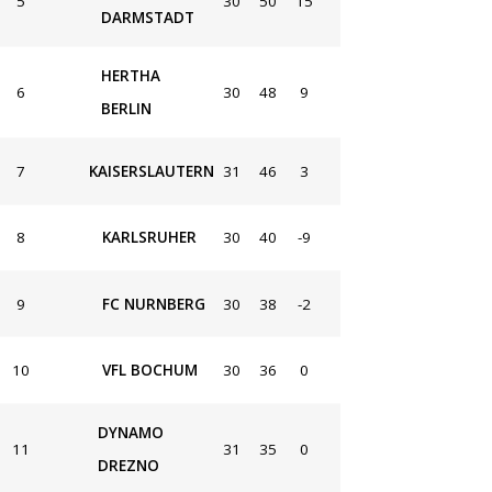
5
30
50
15
DARMSTADT
HERTHA
6
30
48
9
BERLIN
7
KAISERSLAUTERN
31
46
3
8
KARLSRUHER
30
40
-9
9
FC NURNBERG
30
38
-2
10
VFL BOCHUM
30
36
0
DYNAMO
11
31
35
0
DREZNO