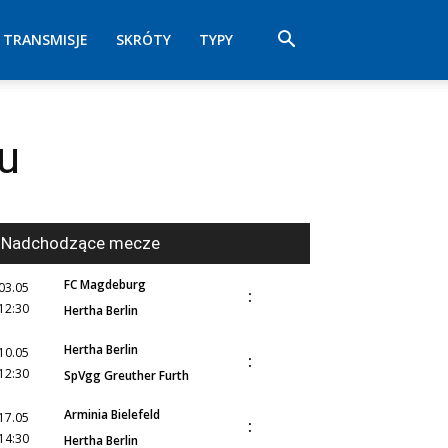
TRANSMISJE
SKRÓTY
TYPY
u
Nadchodzące mecze
FC Magdeburg
03.05
:
12:30
Hertha Berlin
Hertha Berlin
10.05
:
12:30
SpVgg Greuther Furth
Arminia Bielefeld
17.05
:
14:30
Hertha Berlin