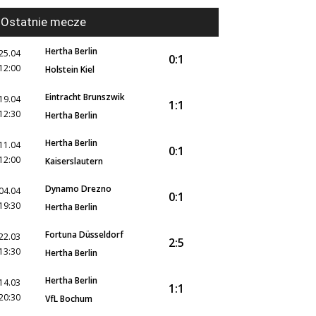
Ostatnie mecze
Hertha Berlin
25.04
0:1
12:00
Holstein Kiel
Eintracht Brunszwik
19.04
1:1
12:30
Hertha Berlin
Hertha Berlin
11.04
0:1
12:00
Kaiserslautern
Dynamo Drezno
04.04
0:1
19:30
Hertha Berlin
Fortuna Düsseldorf
22.03
2:5
13:30
Hertha Berlin
Hertha Berlin
14.03
1:1
20:30
VfL Bochum