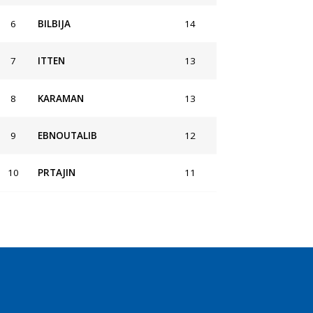
6
BILBIJA
14
7
ITTEN
13
8
KARAMAN
13
9
EBNOUTALIB
12
10
PRTAJIN
11