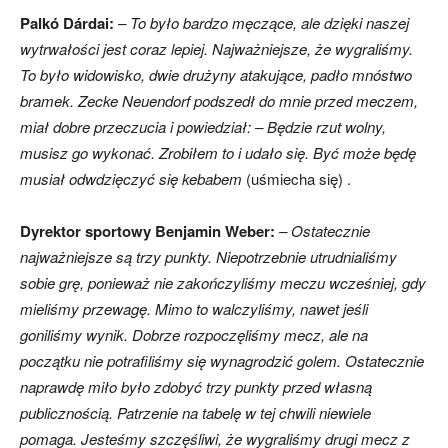
Palkó Dárdai:
– To było bardzo męczące, ale dzięki naszej
wytrwałości jest coraz lepiej. Najważniejsze, że wygraliśmy.
To było widowisko, dwie drużyny atakujące, padło mnóstwo
bramek. Zecke Neuendorf podszedł do mnie przed meczem,
miał dobre przeczucia i powiedział: – Będzie rzut wolny,
musisz go wykonać. Zrobiłem to i udało się. Być może będę
musiał odwdzięczyć się kebabem
(uśmiecha się) .
Dyrektor sportowy Benjamin Weber:
– Ostatecznie
najważniejsze są trzy punkty. Niepotrzebnie utrudnialiśmy
sobie grę, ponieważ nie zakończyliśmy meczu wcześniej, gdy
mieliśmy przewagę. Mimo to walczyliśmy, nawet jeśli
goniliśmy wynik. Dobrze rozpoczęliśmy mecz, ale na
początku nie potrafiliśmy się wynagrodzić golem. Ostatecznie
naprawdę miło było zdobyć trzy punkty przed własną
publicznością. Patrzenie na tabelę w tej chwili niewiele
pomaga. Jesteśmy szczęśliwi, że wygraliśmy drugi mecz z