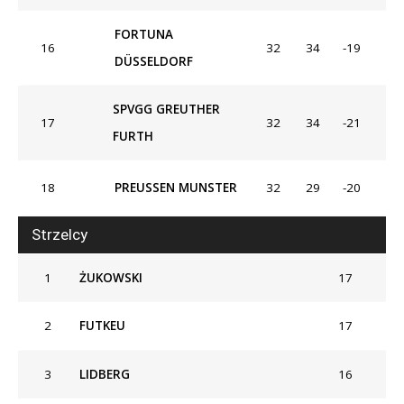
FORTUNA
16
32
34
-19
DÜSSELDORF
SPVGG GREUTHER
17
32
34
-21
FURTH
18
PREUSSEN MUNSTER
32
29
-20
Strzelcy
1
ŻUKOWSKI
17
2
FUTKEU
17
3
LIDBERG
16