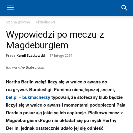
Hertha
Strona główna
Aktualności
Wypowiedzi po meczu z
Berlin
Magdeburgiem
Przez
Kamil Szatkowski
-
17 lutego 2024
–
fot. www.herthabsc.com
Hertha Berlin wciąż liczy się w walce o awans do
aktualności
rozgrywek Bundesligi. Pomimo nienajlepszej jesieni,
bet.pl – bukmacherzy
typowali, że stołeczny klub będzie
liczył się w walce o awans i momentami podopieczni Pala
(transfery,
Dardaia pokazują jakie są ich aspiracje. Piątkowy mecz z
Magdeburgiem długo nie układał się po myśli Herthy
Berlin, jednak ostatecznie udało jej się odnieść
mecze,