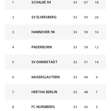
1
SCHALKE 04
33
67
18
2
SV ELVERSBERG
32
59
24
3
HANNOVER 96
33
59
16
4
PADERBORN
33
59
12
5
SV DARMSTADT
32
51
14
6
KAISERSLAUTERN
33
49
4
7
HERTHA BERLIN
32
48
7
8
FC NURNBERG
33
45
2