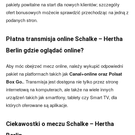
pakiety powitalne na start dla nowych klientów; szczegóły
ofert bonusowych możecie sprawdzić przechodząc na jedną z
podanych stron.
Płatna transmisja online Schalke – Hertha
Berlin gdzie oglądać online?
Aby móc obejrzeć mecz online, należy wykupić odpowiedni
pakiet na platformach takich jak
Canal+online oraz Polsat
Box Go.
. Transmisja jest dostępna nie tylko przez stronę
internetową na komputerach, ale także na wiele innych
urządzeń takich jak smartfony, tablety czy Smart TV, dla
których oferowane są aplikacje.
Ciekawostki o meczu Schalke – Hertha