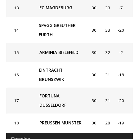
13
FC MAGDEBURG
30
33
-7
SPVGG GREUTHER
14
30
33
-20
FURTH
15
ARMINIA BIELEFELD
30
32
-2
EINTRACHT
16
30
31
-18
BRUNSZWIK
FORTUNA
17
30
31
-20
DÜSSELDORF
18
PREUSSEN MUNSTER
30
28
-19
Strzelcy