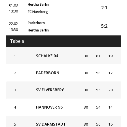
Hertha Berlin
01.03
2:1
13:30
FC Nurnberg
Paderborn
22.02
5:2
13:30
Hertha Berlin
Tabela
1
SCHALKE 04
30
61
19
2
PADERBORN
30
58
17
3
SV ELVERSBERG
30
55
20
4
HANNOVER 96
30
54
14
5
SV DARMSTADT
30
50
15