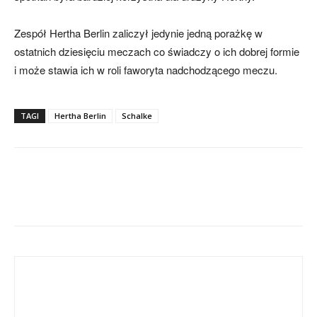
Zespół Hertha Berlin zaliczył jedynie jedną porażkę w
ostatnich dziesięciu meczach co świadczy o ich dobrej formie
i może stawia ich w roli faworyta nadchodzącego meczu.
TAGI
Hertha Berlin
Schalke